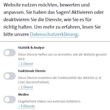
Website nutzen möchten, bewerten und
benötigten Materialien/Werkzeuge.
anpassen. Sie haben das Sagen! Aktivieren oder
Blockplan:
deaktivieren Sie die Dienste, wie Sie es für
Plan Maurer:in 1. Lehrjahr (100,48 KB)
richtig halten.
Um mehr zu erfahren, lesen Sie
bitte unsere
Datenschutzerklärung
.
Maurer/in 1. Lehrjahr
Plan Maurer:in 2. Lehrjahr (95,73 KB)
Statistik & Analyse
Diese Dienste helfen uns zu verstehen, wie die Website genutzt
Plan Maurer:in 3. Lehrjahr (95,17 KB)
wird.
↓
1
Dienst
Materialliste:
Funktionale Dienste
MITZUBRINGEN Maurer:in (27,60 KB)
Diese Dienste erweitern die Funktionalität der Website (z. B.
Chat, Barrierefreiheit).
Wo finden die Lehrgänge statt?
↓
1
Dienst
Medien
In dem Kompetenzzentrum der Handwerkskammer
Eingebettete Videos von externen Anbietern.
Bremen Handwerk gGmbH. Im Eingangsbereich
↓
3
Dienste
finden Sie die Information - hier wird Ihnen der Weg