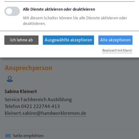
zu ihrer Werkstatt gezeigt.
Alle Dienste aktivieren oder deaktivieren
Mit diesem Schalter können Sie alle Dienste aktivieren oder
Adresse und Anfahrt
deaktivieren.
Hinweise
Ich lehne ab
Ausgewählte akzeptieren
Alle akzeptieren
Hinweisblatt Lehrgangsbesuch (308,98 KB)
Realisiert mit Klaro!
Ansprechperson
Sabine Kleinert
Service Fachbereich Ausbildung
Telefon 0421 222744-413
kleinert.sabine@handwerkbremen.de
Seite empfehlen