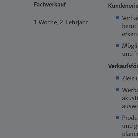
Fachverkauf
Kundenorie
Verha
1 Woche, 2. Lehrjahr
berüc
erken
Mögli
und f
Verkaufsfö
Ziele
Werbu
akust
auswä
Produ
und g
plane