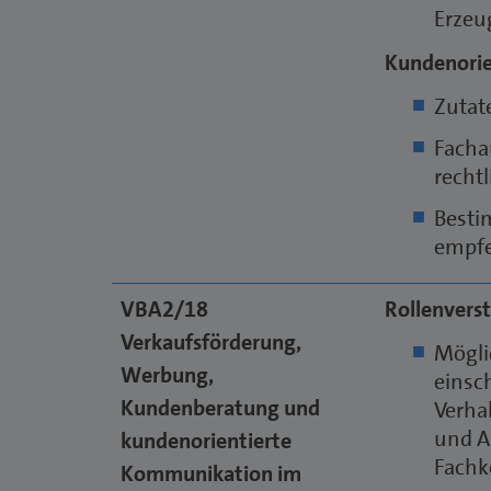
Erzeu
Kundenorie
Zutat
Facha
recht
Besti
empf
VBA2/18
Rollenverst
Verkaufsförderung,
Mögli
Werbung,
einsc
Kundenberatung und
Verha
und A
kundenorientierte
Fachk
Kommunikation im