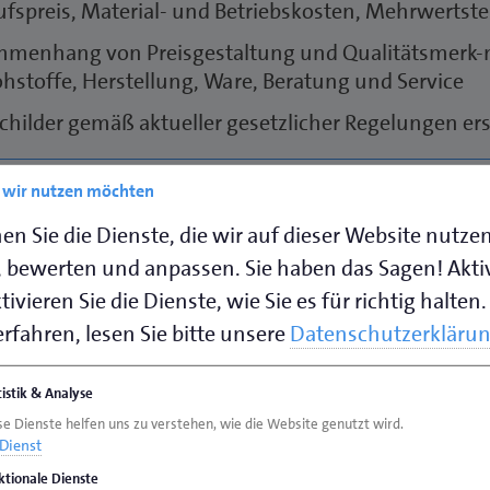
ufspreis, Material- und Betriebskosten, Mehrwertst
menhang von Preisgestaltung und Qualitätsmerk-ma
ohstoffe, Herstellung, Ware, Beratung und Service
schilder gemäß aktueller gesetzlicher Regelungen ers
 der Mikrobiologie und rechtliche Grund-lagen der 
e wir nutzen möchten
lagen der Mikrobiologie und die Bedeutung von M
en Sie die Dienste, die wir auf dieser Website nutze
 bewerten und anpassen. Sie haben das Sagen! Akti
ll geltende lebensmittelrechtliche Verordnungen un
ktions- und Betriebs-hygiene kennen und verkauf
ivieren Sie die Dienste, wie Sie es für richtig halten.
rfahren, lesen Sie bitte unsere
Datenschutzerkläru
ne- und Reinigungspläne erstellen und anwenden
tistik & Analyse
nde für Feine Backwaren aus Teigen und Massen
se Dienste helfen uns zu verstehen, wie die Website genutzt wird.
Dienst
nft, Zusammensetzung und Eigenschaften von Roh
ktionale Dienste
mischen und ökologischen Kontext erläutern