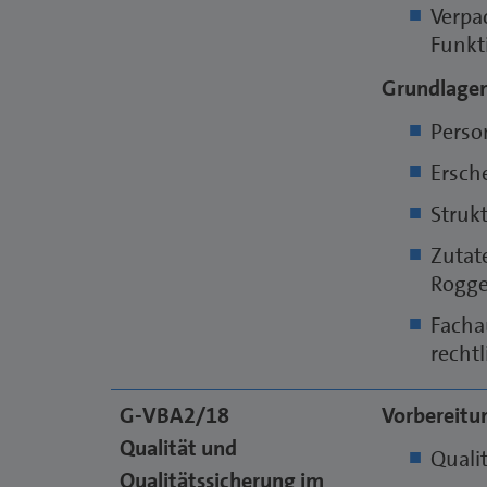
Verpa
Funkt
Grundlagen
Perso
Ersch
Struk
Zutat
Rogge
Facha
recht
G-VBA2/18
Vorbereitun
Qualität und
Quali
Qualitätssicherung im