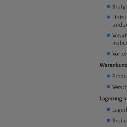
Brotg
Unter
und s
Verar
insbe
Vortei
Warenkun
Produ
Versc
Lagerung u
Lager
Brot 