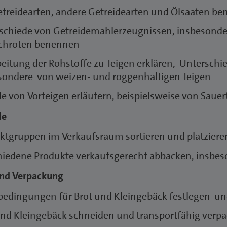
etreidearten, andere Getreidearten und Ölsaaten b
schiede von Getreidemahlerzeugnissen, insbesond
chroten benennen
beitung der Rohstoffe zu Teigen erklären, Unterschie
sondere von weizen- und roggenhaltigen Teigen
le von Vorteigen erläutern, beispielsweise von Saue
de
ktgruppen im Verkaufsraum sortieren und platziere
hiedene Produkte verkaufsgerecht abbacken, insbe
nd Verpackung
bedingungen für Brot und Kleingebäck festlegen 
und Kleingebäck schneiden und transportfähig verp