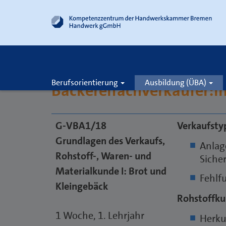
Berufsorientierung
Ausbildung (ÜBA)
Bäckereifachverkäufer:i
Suche
G-VBA1/18
Verkaufsty
Grundlagen des Verkaufs,
Anlag
Rohstoff-, Waren- und
Siche
Materialkunde I: Brot und
Fehlf
Kleingebäck
Rohstoffku
1 Woche, 1. Lehrjahr
Herku