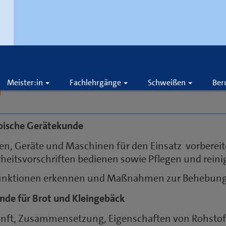
Karriere
Über uns
Kontakt
Meister:in
Fachlehrgänge
Schweißen
Ber
n
pische Gerätekunde
en, Geräte und Maschinen für den Einsatz vorberei
rheitsvorschriften bedienen sowie Pflegen und rein
unktionen erkennen und Maßnahmen zur Behebung 
nde für Brot und Kleingebäck
nft, Zusammensetzung, Eigenschaften von Rohsto