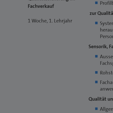
Profi
Fachverkauf
zur Qualit
1 Woche, 1. Lehrjahr
Syste
heraus
Perso
Sensorik, F
Ausse
Fachs
Rohst
Facha
anwe
Qualität un
Allge