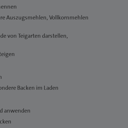
enennen
ere Auszugsmehlen, Vollkornmehlen
de von Teigarten darstellen,
rteigen
n
sondere Backen im Laden
und anwenden
acken