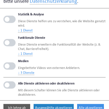
bitte unsere
Datenschutzerklärung
.
Ihr Ansprechpartner zu folgenden Themen:
Statistik & Analyse
Schweißlehrgänge/-prüfungen
Diese Dienste helfen uns zu verstehen, wie die Website genutzt
wird.
↓
1
Dienst
Funktionale Dienste
Seite empfehlen
Diese Dienste erweitern die Funktionalität der Website (z. B.
Seite drucken
Chat, Barrierefreiheit).
↓
1
Dienst
Seite
aktualisiert am 15. Juli 2026
Medien
Eingebettete Videos von externen Anbietern.
↓
3
Dienste
Handwerk Bremen
Ansprechpersonen
Personen
Mayburg, Jens
Alle Dienste aktivieren oder deaktivieren
Mit diesem Schalter können Sie alle Dienste aktivieren oder
deaktivieren.
Handwerk gemeinnützige GmbH
Schongauer Straße 2
Ich lehne ab
Ausgewählte akzeptieren
Alle akzeptieren