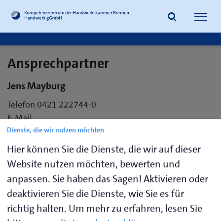
Navig
öffne
Ansprechpartner
Suche
Jens Mayburg
Telefon 0421 222744-0
E-Mail
mayburg.jens@handwerkbremen.de
Dienste, die wir nutzen möchten
Hier können Sie die Dienste, die wir auf dieser
Handwerk gGmbH
Website nutzen möchten, bewerten und
Schongauer Straße 2
anpassen. Sie haben das Sagen! Aktivieren oder
28219 Bremen
deaktivieren Sie die Dienste, wie Sie es für
richtig halten.
Um mehr zu erfahren, lesen Sie
Visitenkarte speichern (.vcf)