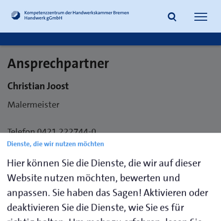
Navig
öffne
Ansprechpartner
Suche
Christian Joost
Malermeister
Telefon 0421 222744-0
Dienste, die wir nutzen möchten
E-Mail
joost.christian@handwerkbremen.de
Hier können Sie die Dienste, die wir auf dieser
Website nutzen möchten, bewerten und
Handwerk gGmbH
anpassen. Sie haben das Sagen! Aktivieren oder
Schongauer Straße 2
deaktivieren Sie die Dienste, wie Sie es für
28219 Bremen