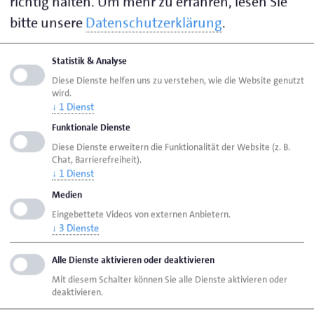
richtig halten.
Um mehr zu erfahren, lesen Sie
bitte unsere
Datenschutzerklärung
.
Visitenkarte speichern (.vcf)
Statistik & Analyse
Ihr Ansprechpartner zu folgenden Themen:
Diese Dienste helfen uns zu verstehen, wie die Website genutzt
wird.
Ausbilder Maler- und Lackiererhandwerk
↓
1
Dienst
Funktionale Dienste
Diese Dienste erweitern die Funktionalität der Website (z. B.
Seite empfehlen
Chat, Barrierefreiheit).
↓
1
Dienst
Seite drucken
Medien
Seite
aktualisiert am 02. Apr. 2026
Eingebettete Videos von externen Anbietern.
↓
3
Dienste
Handwerk Bremen
Ansprechpersonen
Alle Dienste aktivieren oder deaktivieren
Personen
Joost, Christian
Mit diesem Schalter können Sie alle Dienste aktivieren oder
deaktivieren.