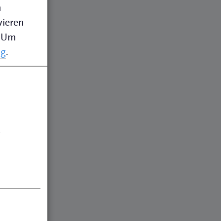
n
vieren
Um
ng
.
.