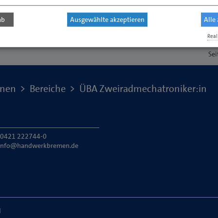
ab
Ausgewählte akzeptieren
Alle
Real
Sei
onen
Bereiche
ÜBA Zweiradmechatroniker:in
: 0421 222744-0
info@handwerkbremen.de
H