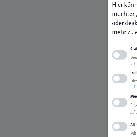
Hier könn
möchten,
oder deakt
mehr zu e
Sta
Die
↓
1
Fun
Dies
↓
1
Med
Ein
↓
3
All
Mit