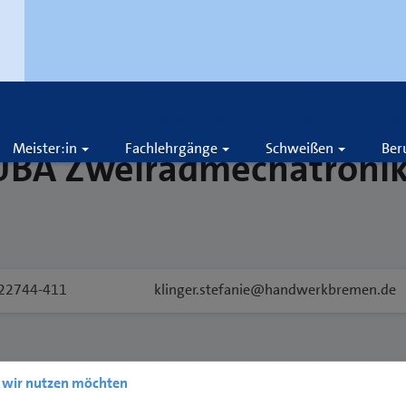
Karriere
Über uns
Kontakt
Meister:in
Fachlehrgänge
Schweißen
Ber
ÜBA Zweiradmechatronik
22744-411
klinger.stefanie@handwerkbremen.de
e wir nutzen möchten