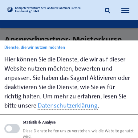
Navig
öffne
Ansprechpartner: Meisterkurse
Suche
Dienste, die wir nutzen möchten
Teil III und IV
Hier können Sie die Dienste, die wir auf dieser
Website nutzen möchten, bewerten und
anpassen. Sie haben das Sagen! Aktivieren oder
Gebhardt,
0421
weiterbildung@handwerkbremen.
Kathrin
222744-
deaktivieren Sie die Dienste, wie Sie es für
422
richtig halten.
Um mehr zu erfahren, lesen Sie
bitte unsere
Datenschutzerklärung
.
Seite empfehlen
Statistik & Analyse
Seite drucken
Diese Dienste helfen uns zu verstehen, wie die Website genutzt
wird.