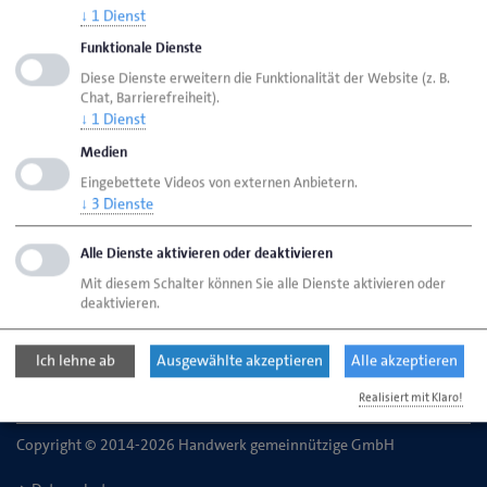
↓
1
Dienst
Seite
aktualisiert am 10. Feb. 2026
Funktionale Dienste
Diese Dienste erweitern die Funktionalität der Website (z. B.
Handwerk Bremen
Ansprechpersonen
Chat, Barrierefreiheit).
↓
1
Dienst
Bereiche
Meisterkurse Teil III und IV
Medien
Eingebettete Videos von externen Anbietern.
↓
3
Dienste
Handwerk gemeinnützige GmbH
Schongauer Straße 2
28219 Bremen
Alle Dienste aktivieren oder deaktivieren
Mit diesem Schalter können Sie alle Dienste aktivieren oder
deaktivieren.
Telefon: 0421 222744-0
E-Mail:
info@handwerkbremen.de
Ich lehne ab
Ausgewählte akzeptieren
Alle akzeptieren
Realisiert mit Klaro!
Copyright © 2014-2026 Handwerk gemeinnützige GmbH