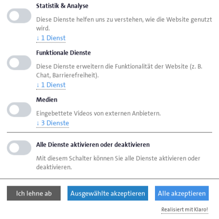
Statistik & Analyse
Seite empfehlen
Diese Dienste helfen uns zu verstehen, wie die Website genutzt
wird.
Seite drucken
↓
1
Dienst
Seite
aktualisiert am 10. Feb. 2026
Funktionale Dienste
Diese Dienste erweitern die Funktionalität der Website (z. B.
Chat, Barrierefreiheit).
Handwerk Bremen
Ansprechpersonen
↓
1
Dienst
Medien
Bereiche
Eingebettete Videos von externen Anbietern.
Meisterkurse Maurer- und Betonbauer:in
↓
3
Dienste
Alle Dienste aktivieren oder deaktivieren
Handwerk gemeinnützige GmbH
Mit diesem Schalter können Sie alle Dienste aktivieren oder
Schongauer Straße 2
deaktivieren.
28219 Bremen
Ich lehne ab
Ausgewählte akzeptieren
Alle akzeptieren
Telefon: 0421 222744-0
Realisiert mit Klaro!
E-Mail:
info@handwerkbremen.de