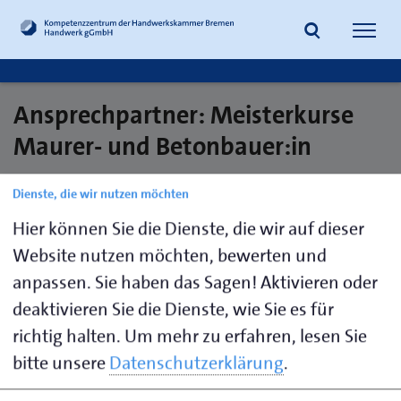
Navig
öffne
Ansprechpartner: Meisterkurse
Suche
Maurer- und Betonbauer:in
Dienste, die wir nutzen möchten
Gebhardt,
0421
weiterbildung@handwerkbremen.
Hier können Sie die Dienste, die wir auf dieser
Kathrin
222744-
Website nutzen möchten, bewerten und
422
anpassen. Sie haben das Sagen! Aktivieren oder
Leber,
0421
weiterbildung@handwerkbremen.de
deaktivieren Sie die Dienste, wie Sie es für
Kathrin
222744-
richtig halten.
Um mehr zu erfahren, lesen Sie
421
bitte unsere
Datenschutzerklärung
.